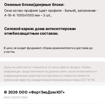
Оконные блоки/дверные блоки:
Окно из пвх-профиля (цвет профиля - Белый), заполнение -
4-16-4: 1000x1000 мм – 3 шт.,
Силовой каркас дома антисептирован
огнебиозащитным составом.
В цену не входит фундамент, сборка домокомплекта и доставка до
участка.
Цены на сайте могут отличаться от цен в офисах продаж. Любая
информация, представленная на данном сайте, носит исключительно
информационный характер и ни при каких условиях не является
публичной офертой, определяемой положениями статьи 437 ГК РФ.
© 2026 ООО «ФортЭкоДом ЮГ»
ИНН: 9200011944