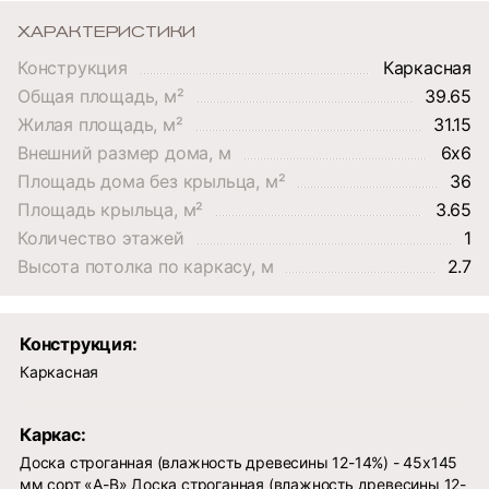
ХАРАКТЕРИСТИКИ
Конструкция
Каркасная
Общая площадь, м²
39.65
Жилая площадь, м²
31.15
Внешний размер дома, м
6х6
Площадь дома без крыльца, м²
36
Площадь крыльца, м²
3.65
Количество этажей
1
Высота потолка по каркасу, м
2.7
Конструкция:
Каркасная
Каркас:
Доска строганная (влажность древесины 12-14%) - 45х145
мм сорт «А-В» Доска строганная (влажность древесины 12-