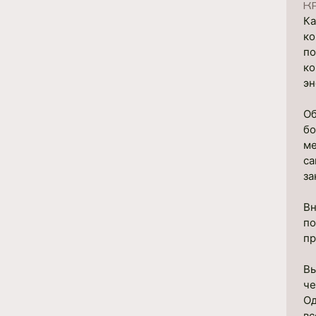
К
Ка
ко
по
ко
эн
Об
бо
ме
са
за
Вн
по
пр
Вы
че
Од
вс