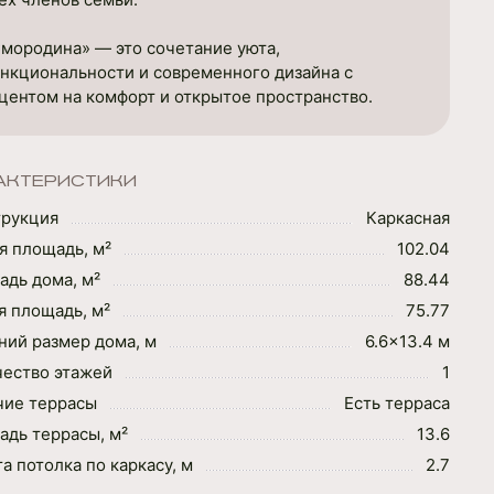
мородина» — это сочетание уюта,
нкциональности и современного дизайна с
центом на комфорт и открытое пространство.
АКТЕРИСТИКИ
трукция
Каркасная
я площадь, м²
102.04
дь дома, м²
88.44
 площадь, м²
75.77
ий размер дома, м
6.6×13.4 м
чество этажей
1
чие террасы
Есть терраса
дь террасы, м²
13.6
а потолка по каркасу, м
2.7