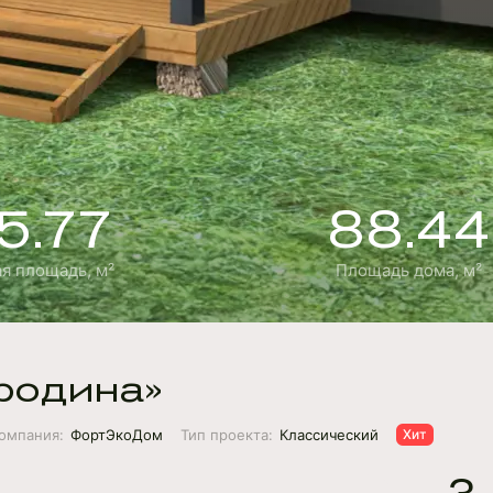
5.77
88.44
я площадь, м²
Площадь дома, м²
родина»
омпания:
ФортЭкоДом
Тип проекта:
Классический
Хит