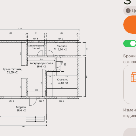
3
Ц
Брони
согла
Измен
индив