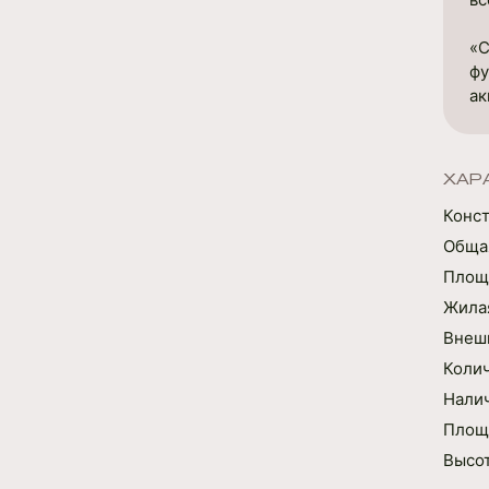
«С
фу
ак
ХАР
Конс
Обща
Площа
Жилая
Внешн
Коли
Нали
Площа
Высот