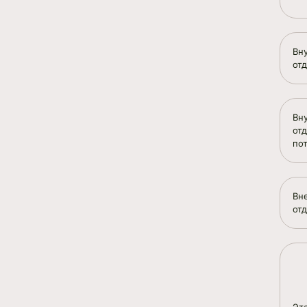
Вн
от
Вн
от
по
Вн
отд