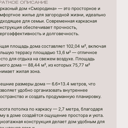
РАТКОЕ ОПИСАНИЕ
ркасный дом «Смородина» — это просторное и
мфортное жилье для загородной жизни, идеально
дходящее для семьи. Современная каркасная
нструкция обеспечивает прочность,
ергоэффективность и долговечность.
щая площадь дома составляет 102,04 м², включая
льшую террасу площадью 13,6 м² — отличное
сто для отдыха на свежем воздухе. Площадь
мого дома — 88,44 м², из которых 75,77 м²
нимает жилая зона.
ешние размеры дома — 6.6×13.4 метров, что
зволяет удобно организовать внутреннее
остранство и создать продуманную планировку.
сота потолка по каркасу — 2,7 метра, благодаря
му в доме создаётся ощущение простора и уюта.
ноэтажная конструкция делает дом удобным для
ех членов семьи.