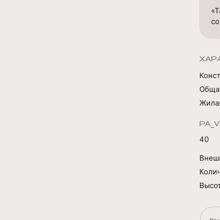
«Т
со
ХАР
Конс
Обща
Жилая
PA_
40
Внешн
Коли
Высот