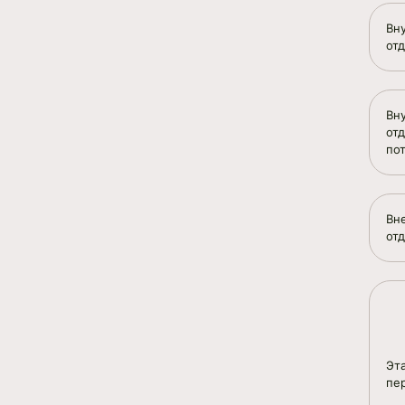
Вн
от
Вн
от
по
Вн
отд
Эт
пе