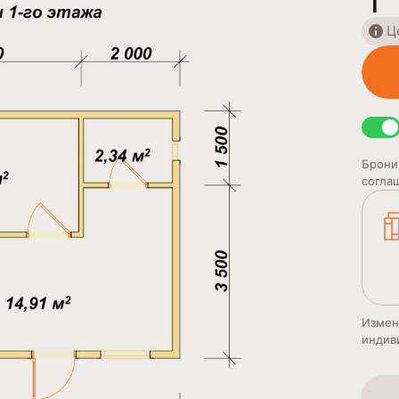
1
Ц
Брони
согла
Измен
индив