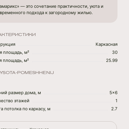
амарикс» — это сочетание практичности, уюта и
временного подхода к загородному жилью.
АКТЕРИСТИКИ
трукция
Каркасная
я площадь, м²
30
 площадь, м²
25.99
VYSOTA-POMESHHENIJ
ий размер дома, м
5×6
чество этажей
1
а потолка по каркасу, м
2.7