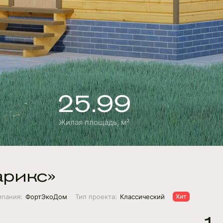
25.99
Жилая площадь, м²
арикс»
мпания:
ФортЭкоДом
Тип проекта:
Классический
Хит