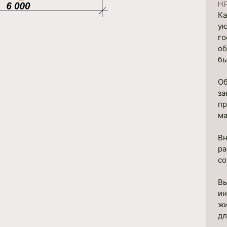
К
Ка
ую
го
об
бы
Об
за
пр
ма
Вн
ра
со
Вы
ин
жи
дл