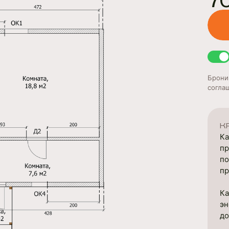
7
Брони
согла
К
Ка
пр
по
пр
Ка
эн
до