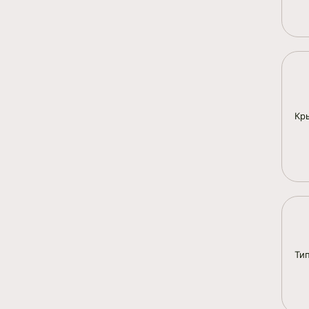
Кр
Ти