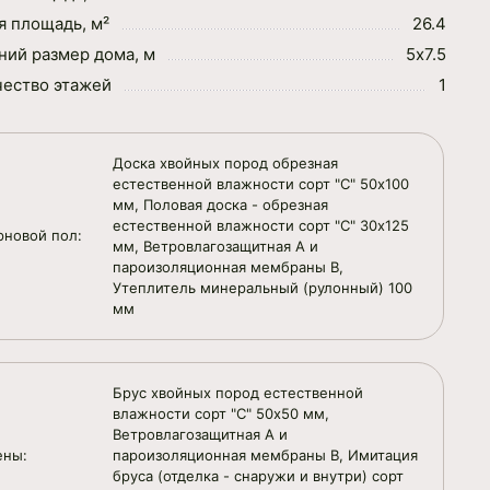
 площадь, м²
26.4
ий размер дома, м
5х7.5
чество этажей
1
Доска хвойных пород обрезная
естественной влажности сорт "С" 50х100
мм, Половая доска - обрезная
естественной влажности сорт "С" 30х125
рновой пол:
мм, Ветровлагозащитная А и
пароизоляционная мембраны В,
Утеплитель минеральный (рулонный) 100
мм
Брус хвойных пород естественной
влажности сорт "С" 50х50 мм,
Ветровлагозащитная А и
ены:
пароизоляционная мембраны В, Имитация
бруса (отделка - снаружи и внутри) сорт