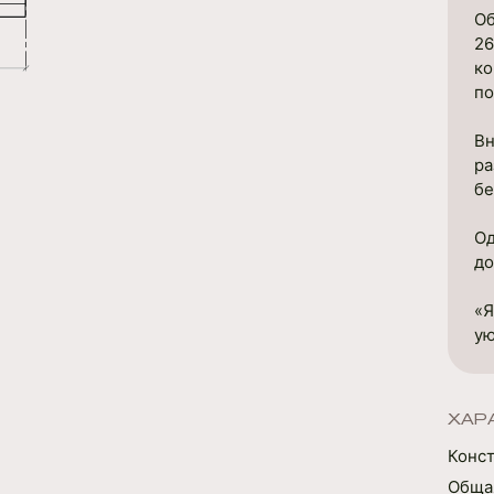
Об
26
ко
п
Вн
ра
бе
Од
до
«Я
ую
ХАР
Конс
Обща